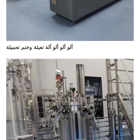
آلو ألو ألو آلة تعبئة وختم تحميلة