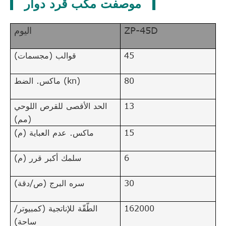
موصفت مكب قرد دوار
ZP-45D
اليوم
45
قوالب (مجسمات)
80
ماكس. الضط (kn)
13
الحد الأقصى للقرص اللوحي
(مم)
15
ماكس. عدم العباية (م)
6
سلمك أكبر قرر (م)
30
سره البرج (ص/دقة)
162000
الطّقّة للإناتجية (كمبيوتر/
ساحة)