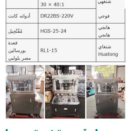
شنغهي
40:1 × 30
فوجي
DR22BS-220V
أدواته كانت
هانجي
HGS-25-24
مُفْتْحِيل
هانجي
قعدة
شنغاي
RL1-15
بورسالين
Huatong
مصر بلولبي