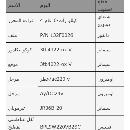
قطع
اليوم
الاسم
تصنيف
شنغاي
4 كيللو رات-6 عام
قراءة المحرر
ديدودج
دانفور
P/N 132F0026
ملف
سيمانز
3tb4322-ox V
كوكوانتكادور
سيمانز
3tb4022-ox V
موقع
اومبرون
عطر/ac220 v
مرحل
اومبرون
Ay/DC24V
مرحل
سيمانز
JR36B-20
ثيرمويلي
ثَقْل غناطسي
فيليبس
BPL9W220VB2SC
لمَصْبَحَ