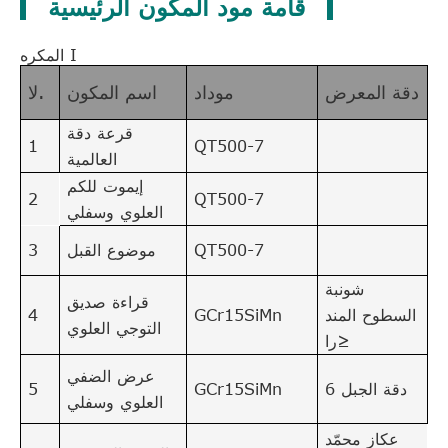
قآمة مود المكون الرئيسية
المكره I
دقة المعرض
موداد
اسم المكون
لا.
قرعة دقة
1
QT500-7
العالمية
إيموت للكم
2
QT500-7
العلوي وسفلي
QT500-7
موضوع القبل
3
شونبة
قراءة صديق
السطوح المند
GCr15SiMn
4
التوجي العلوي
را≥
عرض الضفي
دقة الجبل 6
GCr15SiMn
5
العلوي وسفلي
عكاز محمّد