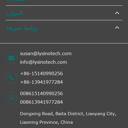
الموارد
روابط سريعة
susan@lysinotech.com
info@lysinotech.com
+86-15140990256
+86-13941977284
008615140990256
008613941977284
Dongxing Road, Baita District, Liaoyang City,
Liaoning Province, China