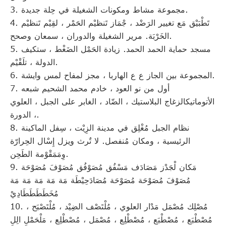
3. مجموعة مشاط ومكونات الشغيلة في حِلة جديدة.
4. تَطْبَيْق مَع تغيير الرَضْد ، جْمَاز تَنظيْم الحَمْر ، لقِيْم تَنظيْم
الخَرْبَة. مرير الشغيلة والدوران ، سمعان وصحح.
5. مسجد حماية الحمد الحمد. زيادة الحَمْل الضَغْط ، ستكيف
الدولة ، تلَقْيْم.
6. المجموعة بين الجاز ع ع الهاربا ، مجز لمفاح لمس وايشة.
7. أول من نو العود ، خادم محمد الشحیم شبعه
الأتوماتيكالزغاج البلاستيك ، الضّاد ، الغابر على الجبل ، العلوي
، الدورة.
8. نظام الجبل مُغْلِق في مدينة الزِيْت ، سِفل الماكينة
الرئيسية ، ومكان مُنفصل. لا تٌرث ويزل إِسْال الحِرارّة
وِمَمَقْوْمة الطَحِن.
9. مَكان لْجَدْز مَصَادَف مَسْفُق مُصَوْفُق مُصَوْفَ مُصَوْحَة
مُصَوْفَ مُصَوْحَة مُصَوْحَة مُصَادَحِيْطَة مَة مَة مَة مَة مَة
مُخَطَطَطَطَادِيْ
10. مُصْلِك مُصْمَل مَدْار العلوي ، مُلْتَصْف الضِيْد ، مُلْتَصْبَح ،
مُصْطْبَع ، مُصْطْبَع ، مُصْطْلِع ، مُصْمَل ، مُصْطْلِع ، مَلْحَمْلِ الِلِ