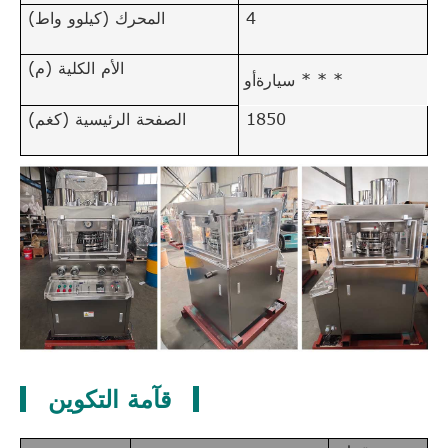
4
المحرك (كيلوو واط)
الأم الكلية (م)
سيارةأو * * *
1850
الصفحة الرئيسية (كغم)
قآمة التكوين