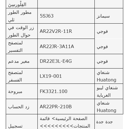
الفِلْورسِنَ
مطور الطور
سيمانز
5SJ63
ثلي
زر الوقت في
فوجي
AR22V2R-11R
حوال الطور
لمتصفح
فوجي
AR22JR-3A11A
التفسير
فوجي
DR22E3L-E4G
مغير مدعم
شنغاي
لمتصفح
LX19-001
Huatong
الفسفر
شنغاي ليبو
FK3321.100
مبروحة
الغرباية
شنغاي
AR22PR-210B
زد الحساب
Huatong
الصفحة الرئيسية> قائمة
جدة جدة
المنتجات>>>>>>>>>
تسجييل