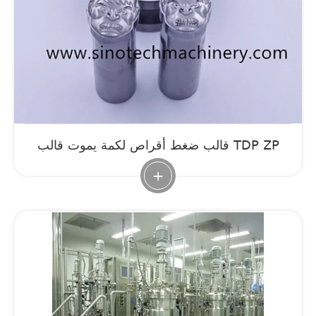
قالب ضغط أقراص لكمة يموت قالب TDP ZP
+