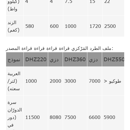
22
15
7.5
4
4
(كيلوو
واط)
الزند
580
600
1000
1720
2500
(كغم)
ملف الطرد المَرْكزي قراءة قراءة قراءة قراءة المصدر:
DHZ550
دزي
DHZ360
دزي
DHZ220
نموذج
العربية
> طوكيو
7000
3000
2000
1000
(لتر/
سعته)
سرة
الدورّان
5900
6600
7500
8080
11500
(دور
في