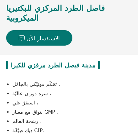
فاصل الطرد المركزي للبكتيريا
الميكروبية
الاستفسار الآن

مدينة فيصل الطرد مرقزي للكيرا
تَحَكْم موتَيْكي بالجامُل ،
سره دوران عاليّة ،
استقرّ علي ،
يتواق مع معيار GMP ،
رشحة العالم ،
دِيك ظِيْفّة CIP.