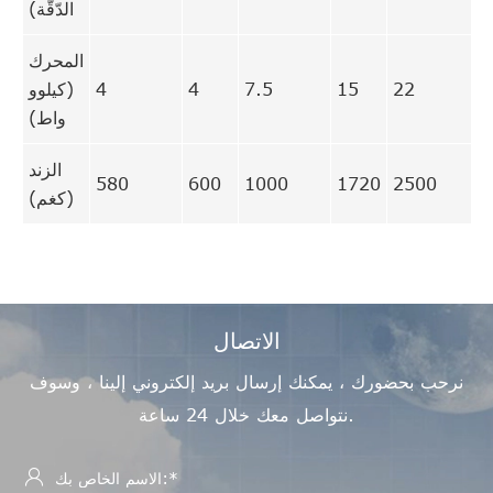
الدّقّة)
المحرك
22
15
7.5
4
4
(كيلوو
واط)
الزند
580
600
1000
1720
2500
(كغم)
الاتصال
نرحب بحضورك ، يمكنك إرسال بريد إلكتروني إلينا ، وسوف
نتواصل معك خلال 24 ساعة.
