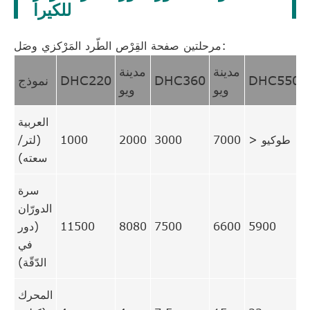
للكيرا
مرحلتين صفحة القِرْص الطّرد المَرْكزي وصَل:
مدينة
مدينة
DHC550
DHC360
DHC220
نموذج
ويو
ويو
العربية
> طوكيو
7000
3000
2000
1000
(لتر/
سعته)
سرة
الدورّان
5900
6600
7500
8080
11500
(دور
في
الدّقّة)
المحرك