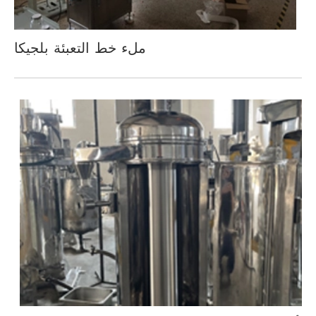
ملء خط التعبئة بلجيكا