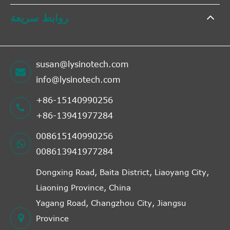
روابط سريعة
susan@lysinotech.com
info@lysinotech.com
+86-15140990256
+86-13941977284
008615140990256
008613941977284
Dongxing Road, Baita District, Liaoyang City,
Liaoning Province, China
Yagang Road, Changzhou City, Jiangsu
Province