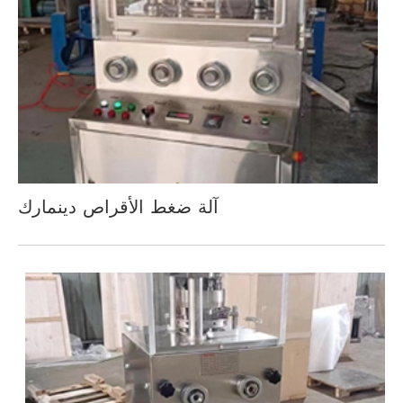
آلة ضغط الأقراص دينمارك