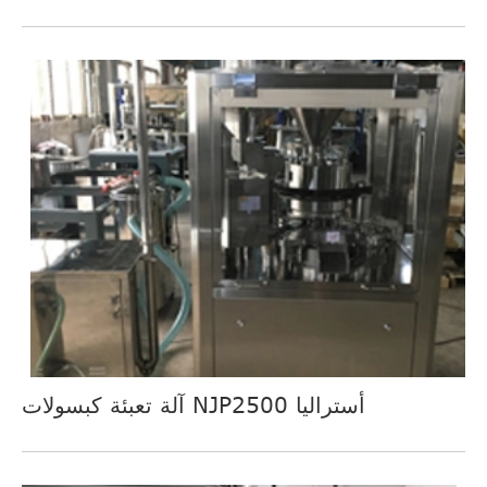
آلة تعبئة كبسولات NJP2500 أستراليا