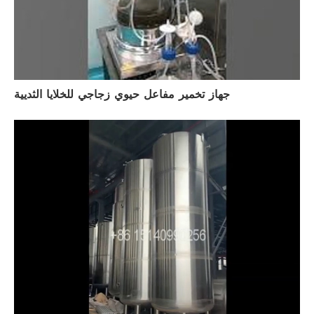
جهاز تخمير مفاعل حيوي زجاجي للخلايا الثديية